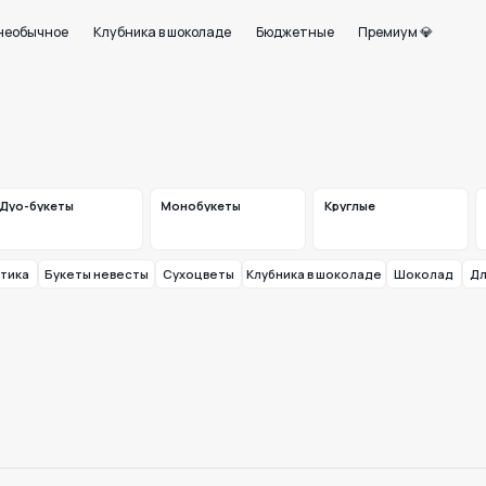
+7 950 750 07
ое
Клубника в шоколаде
Бюджетные
Премиум 💎
Работаем с 09:0
21
еты
Монобукеты
Круглые
Шляпные
и корзины
укеты невесты
Сухоцветы
Клубника в шоколаде
Шоколад
Для мужчин
Шарик
ставим букет лично в руки —
Оплата —