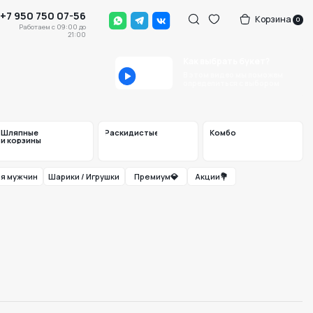
-56
Корзина
0
0 до
:00
Как выбрать букет?
В этом видео мы поможем
определиться с выбором
Раскидистые
Комбо
и / Игрушки
Премиум💎
Акции💐
 как вам удобно