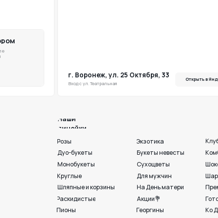
г. Воронеж, ул. 25 Октября, 33
Открыть в ЯндексКарты
Вход с ул. Театральная
Наши
линейки
Клубника в шоколаде
Розы
Экзотика
Дуо-букеты
Букеты невесты
Комбо
Монобукеты
Сухоцветы
Шоколад
Круглые
Для мужчин
Шары и игрушки
Шляпные и корзины
На День матери
Премиум💎
Раскидистые
Акции💐
Готовые букеты
Пионы
Георгины
Ко Дню любви. семьи и
г. Воронеж, ул. 25 
+7 950 750 07-56
Работаем с 09:00 до 21:00
Вход с ул. Театральная
Индивидуальный подбор
Разработка сайта