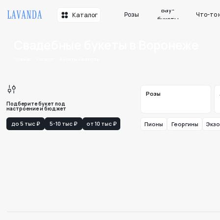
Вау-
Розы
Что-то необычн
Каталог
букеты
Свадебные букеты в Воронеже
Главная
Каталог
Букеты невесты
Дуо-бук
Розы
Подберите букет под
настроение и бюджет
до 5 тыс ₽
5-10 тыс ₽
от 10 тыс ₽
Пионы
Георгины
Экзотика
Б
Закажите цветы в мессенджере
До