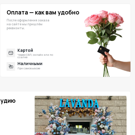
ния заказа
ришлём
й
 онлайн или по
ными
ывозе