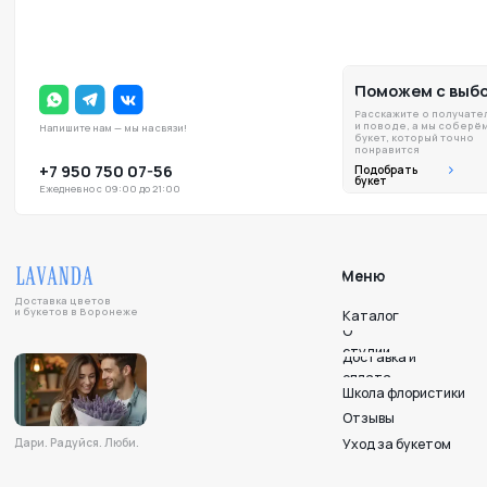
и поводе, а мы соберём
Напишите нам — мы на связи!
букет, который точно
понравится
+7 950 750 07-56
Подобрать
букет
Ежедневно с 09:00 до 21:00
Меню
Доставка цветов
и букетов в Воронеже
Каталог
О
студии
Доставка и
оплата
Школа флористики
Отзывы
Уход за букетом
Дари. Радуйся. Люби.
Напишите нам — мы на связи!
Подписывайтесь на нас в соцсетях!
© 2012-2025 LAVANDA
Политика конфиденциальности