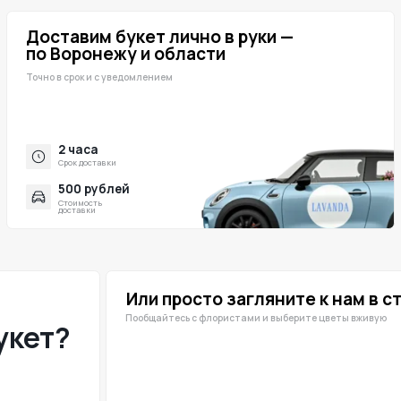
 Воронежу и области
После оформле
на сайте мы п
о в срок и с уведомлением
реквизиты.
2 часа
Карто
Срок доставки
Через СБП,
ссылке
500 рублей
Налич
Стоимость
При самов
доставки
Или просто загляните к нам в студию
Пообщайтесь с флористами и выберите цветы вживую
т?