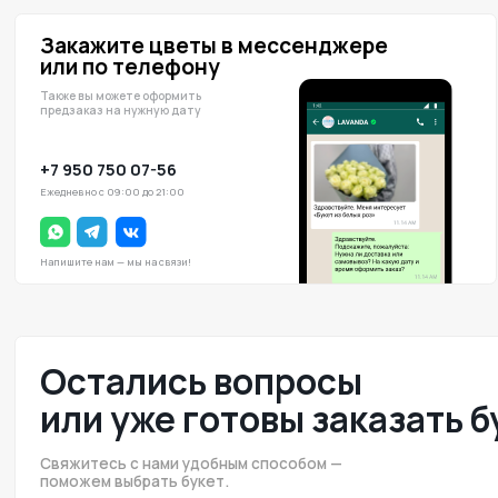
или по телефону
по
Также вы можете оформить
Точн
предзаказ на нужную дату
+7 950 750 07-56
Ежедневно с 09:00 до 21:00
Напишите нам — мы на связи!
Остались вопросы
или уже готовы заказать буке
Свяжитесь с нами удобным способом —
поможем выбрать букет.
Поможем с выбором
Расскажите о получателе