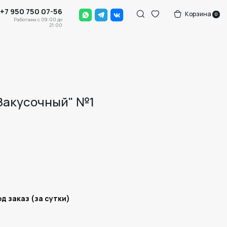
-56
Корзина
0
0 до
:00
Закусочный" №1
д заказ (за сутки)