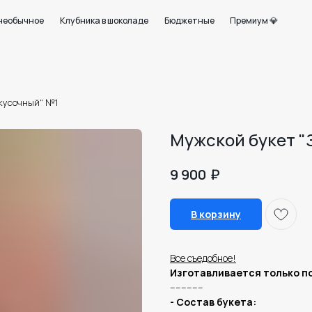
+7 950 750 07
ое
Клубника в шоколаде
Бюджетные
Премиум 💎
Работаем с 09:0
21
кусочный" №1
Мужской букет "
₽
9 900
В корзину
Все съедобное!
Изготавливается только по
------------
- Состав букета: