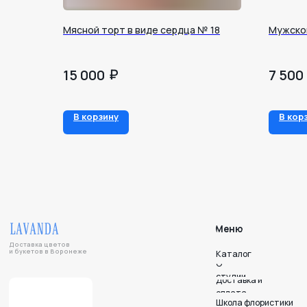
Мясной торт в виде сердца № 18
Мужско
₽
15 000
7 500
Меню
В корзину
В кор
Доставка цветов
и букетов в Воронеже
Каталог
О
студии
Доставка и
оплата
Школа флористики
Отзывы
Уход за букетом
Дари. Радуйся. Люби.
Напишите нам — мы на связи!
Подписывайтесь на нас в соцсетях!