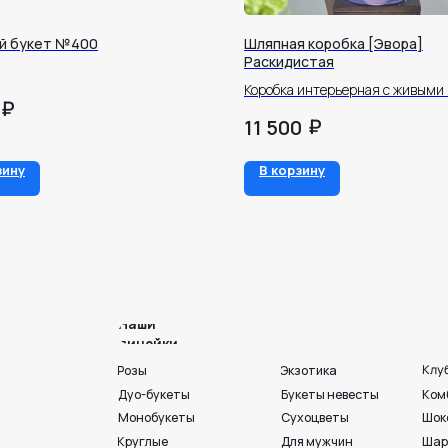
й букет №400
Шляпная коробка [Эвора]
Раскидистая
Коробка интерьерная с живыми
₽
₽
11 500
Наши
линейки
зину
В корзину
Клубника в шоколаде
Розы
Экзотика
Дуо-букеты
Букеты невесты
Комбо
Монобукеты
Сухоцветы
Шоколад
Круглые
Для мужчин
Шары и игрушки
Шляпные и корзины
На День матери
Премиум💎
Раскидистые
Акции💐
Готовые букеты
Пионы
Георгины
Ко Дню любви. семьи и
г. Воронеж, ул. 25 
+7 950 750 07-56
Работаем с 09:00 до 21:00
Вход с ул. Театральная