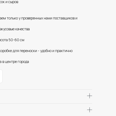
сок и сыров
паем только у проверенных нами поставщиков и
вкусовые качества
ысота 50-60 см
коробке для переноски - удобно и практично
а в центре города