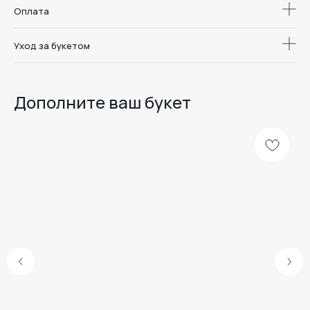
Оплата
Уход за букетом
Дополните ваш букет
Доставка цветов
и букетов в
Дари. Радуйся.
Воронеже
Люби.
Меню
Каталог
Школа флористики
О студии
Отзывы
Доставка и оплата
Уход за букетом
Наши линейки
Розы
Комбо
Дуо-букеты
Шоколад