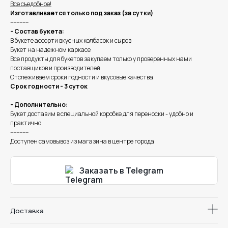
Все съедобное!
Изготавливается только под заказ (за сутки)
------------
- Состав букета:
В букете ассорти вкусных колбасок и сыров
Букет на надежном каркасе
Все продукты для букетов закупаем только у проверенных нами
поставщиков и производителей
Отслеживаем сроки годности и вкусовые качества
Срок годности - 3 суток
- Дополнительно:
Букет доставим в специальной коробке для переноски - удобно и
практично
------------
Доступен самовывоз из магазина в центре города
Заказать в Telegram
Доставка