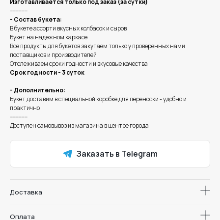
Изготавливается только под заказ (за сутки)
------------
- Состав букета:
В букете ассорти вкусных колбасок и сыров
Букет на надежном каркасе
Все продукты для букетов закупаем только у проверенных нами
поставщиков и производителей
Отслеживаем сроки годности и вкусовые качества
Срок годности - 3 суток
- Дополнительно:
Букет доставим в специальной коробке для переноски - удобно и
практично
------------
Доступен самовывоз из магазина в центре города
Заказать в Telegram
Доставка
Оплата