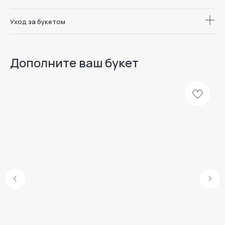
Уход за букетом
Дополните ваш букет
Доставка цветов
и букетов в
Дари. Радуйся.
Воронеже
Люби.
Меню
Каталог
Школа флористики
О студии
Отзывы
Доставка и оплата
Уход за букетом
Наши линейки
Розы
Комбо
Дуо-букеты
Шоколад