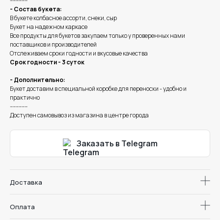
------------
- Состав букета:
В букете колбасное ассорти, снеки, сыр
Букет на надежном каркасе
Все продукты для букетов закупаем только у проверенных нами
поставщиков и производителей
Отслеживаем сроки годности и вкусовые качества
Срок годности - 3 суток
- Дополнительно:
Букет доставим в специальной коробке для переноски - удобно и
практично
------------
Доступен самовывоз из магазина в центре города
Заказать в Telegram
Доставка
Оплата