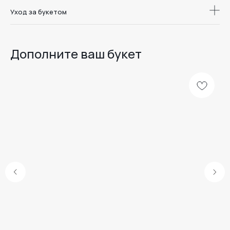
Уход за букетом
Дополните ваш букет
Доставка цветов
и букетов в
Дари. Радуйся.
Воронеже
Люби.
Меню
Каталог
Школа флористики
О студии
Отзывы
Доставка и оплата
Уход за букетом
Наши линейки
Розы
Комбо
Дуо-букеты
Шоколад
Клубника в шоколаде
Монобукеты