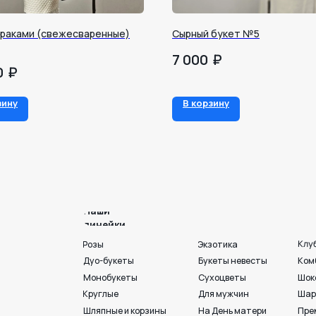
 раками (свежесваренные)
Сырный букет №5
₽
7 000
₽
0
Наши
линейки
зину
В корзину
Клубника в шоколаде
Розы
Экзотика
Дуо-букеты
Букеты невесты
Комбо
Монобукеты
Сухоцветы
Шоколад
Круглые
Для мужчин
Шары и игрушки
Шляпные и корзины
На День матери
Премиум💎
Раскидистые
Акции💐
Готовые букеты
Пионы
Георгины
Ко Дню любви. семьи и
г. Воронеж, ул. 25 
+7 950 750 07-56
Работаем с 09:00 до 21:00
Вход с ул. Театральная
Индивидуальный подбор
Разработка сайта