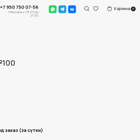
-56
Корзина
0
0 до
:00
№100
д заказ (за сутки)