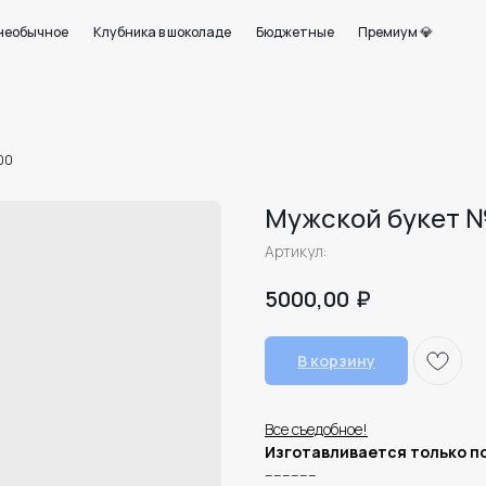
+7 950 750 07
ое
Клубника в шоколаде
Бюджетные
Премиум 💎
Работаем с 09:0
21
00
Мужской букет 
Артикул:
₽
5000,00
В корзину
Все съедобное!
Изготавливается только по
------------