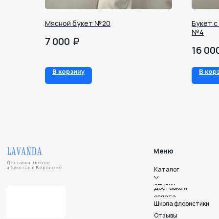
Мясной букет №20
Букет с
№4
₽
7 000
16 00
Меню
В корзину
В кор
Доставка цветов
и букетов в Воронеже
Каталог
О
студии
Доставка и
оплата
Школа флористики
Отзывы
Уход за букетом
Дари. Радуйся. Люби.
Напишите нам — мы на связи!
Подписывайтесь на нас в соцсетях!
© 2012-2025 LAVANDA
Политика конфиденциальности