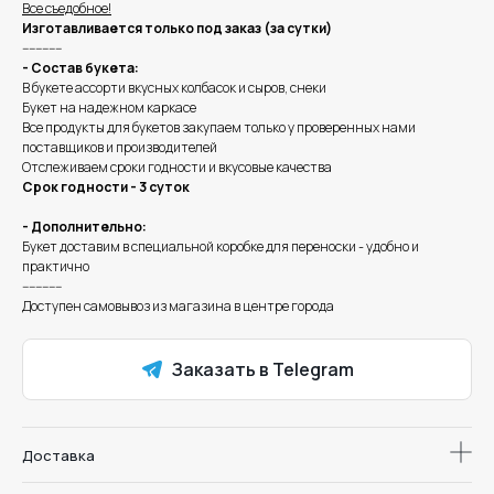
Все съедобное!
Изготавливается только под заказ (за сутки)
------------
- Состав букета:
В букете ассорти вкусных колбасок и сыров, снеки
Букет на надежном каркасе
Все продукты для букетов закупаем только у проверенных нами
поставщиков и производителей
Отслеживаем сроки годности и вкусовые качества
Срок годности - 3 суток
- Дополнительно:
Букет доставим в специальной коробке для переноски - удобно и
практично
------------
Доступен самовывоз из магазина в центре города
Заказать в Telegram
Доставка