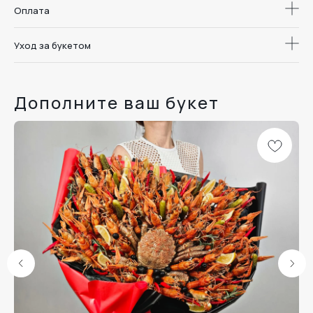
Оплата
Уход за букетом
Дополните ваш букет
Доставка цветов
и букетов в
Дари. Радуйся.
Воронеже
Люби.
Меню
Каталог
Школа флористики
О студии
Отзывы
Доставка и оплата
Уход за букетом
Наши линейки
Розы
Комбо
Дуо-букеты
Шоколад