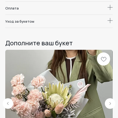
Оплата
Уход за букетом
Дополните ваш букет
Доставка цветов
и букетов в
Дари. Радуйся.
Воронеже
Люби.
Меню
Каталог
Школа флористики
О студии
Отзывы
Доставка и оплата
Уход за букетом
Наши линейки