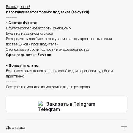
Все съедобное!
Изготавливается только под заказ (за сутки)
------------
- Состав букета:
В букете колбасное ассорти, снеки, сыр
Букет на надежном каркасе
Все продукты для букетов закупаем только у проверенных нами
поставщиков и производителей
Отслеживаем сроки годности и вкусовые качества
Срок годности - 3 суток
- Дополнительно:
Букет доставим в специальной коробке для переноски - удобно и
практично
------------
Доступен самовывоз из магазина в центре города
Заказать в Telegram
Доставка