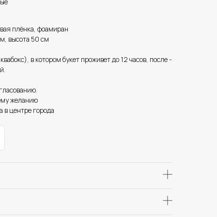
вые
овая плёнка, фоамиран
см, высота 50 см
аквабокс), в котором букет проживет до 12 часов, после -
й.
огласованию.
ему желанию
а в центре города