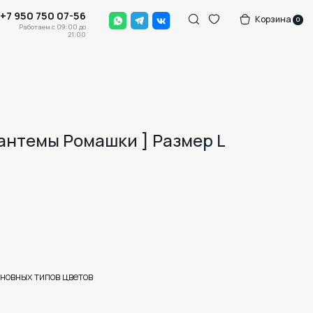
-56
Корзина
0
0 до
:00
зантемы Ромашки ] Размер L
сновных типов цветов