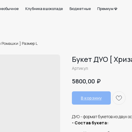
+7 950 750 07
ое
Клубника в шоколаде
Бюджетные
Премиум 💎
Работаем с 09:0
21
 Ромашки ] Размер L
Букет ДУО [ Хри
Артикул:
₽
5800,00
В корзину
ДУО - формат букетов из двух о
- Состав букета: