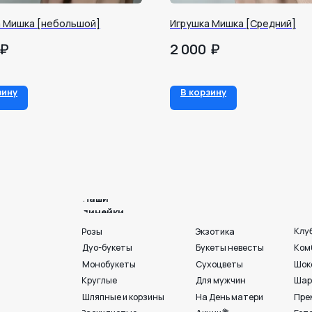
 Мишка [небольшой]
Игрушка Мишка [Средний]
₽
₽
2 000
Наши
линейки
зину
В корзину
Клубника в шоколаде
Розы
Экзотика
Дуо-букеты
Букеты невесты
Комбо
Монобукеты
Сухоцветы
Шоколад
Круглые
Для мужчин
Шары и игрушки
Шляпные и корзины
На День матери
Премиум💎
Раскидистые
Акции💐
Готовые букеты
Пионы
Георгины
Ко Дню любви. семьи и
г. Воронеж, ул. 25 
+7 950 750 07-56
Работаем с 09:00 до 21:00
Вход с ул. Театральная
Индивидуальный подбор
Разработка сайта