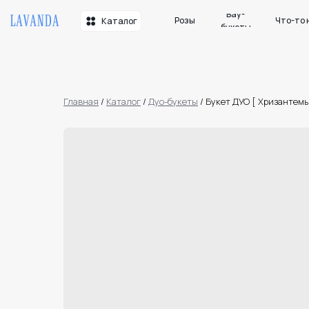
Вау-
Розы
Что-то необычн
Каталог
букеты
Главная
/
Каталог
/
Дуо-букеты
/
Букет ДУО [ Хризантемы