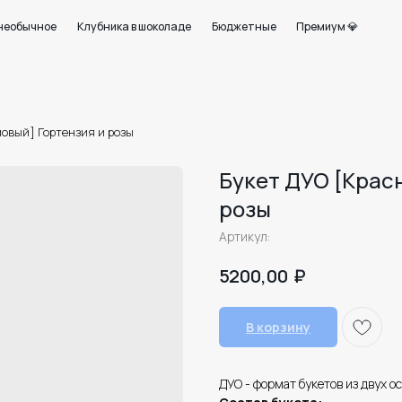
+7 950 750 07
ое
Клубника в шоколаде
Бюджетные
Премиум 💎
Работаем с 09:0
21
овый] Гортензия и розы
Букет ДУО [Крас
розы
Артикул:
₽
5200,00
В корзину
ДУО - формат букетов из двух о