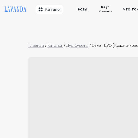
Вау-
Розы
Что-то необычн
Каталог
букеты
Главная
/
Каталог
/
Дуо-букеты
/
Букет ДУО [Красно-крем