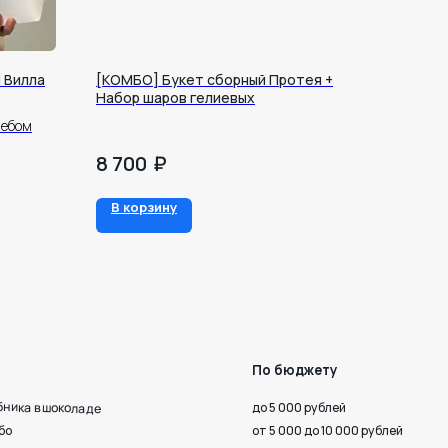
 Вилла
[КОМБО] Букет сборный Протея +
Набор шаров гелиевых
небом
₽
8 700
По бюджету
В корзину
до 5 000 рублей
от 5 000 до 10 000 рублей
от 10 000 рублей
 верности
Октября, 33