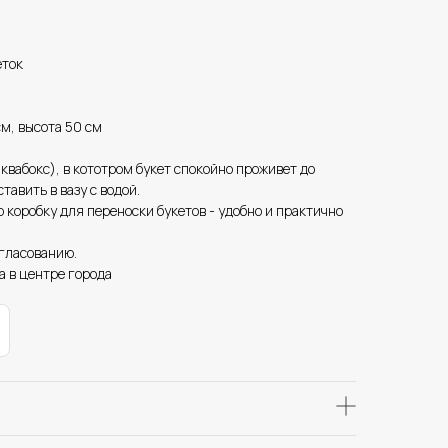
еток
см, высота 50 см
аквабокс), в кототром букет спокойно проживет до
тавить в вазу с водой.
 коробку для переноски букетов - удобно и практично
огласованию.
а в центре города