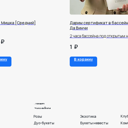
 Мишка [Средний]
Дарим сертификат в бассейн
Да Винчи
2 часа бассейна под открытым 
₽
₽
1
Наши
линейки
зину
В корзину
Клубника в шоколаде
Розы
Экзотика
Дуо-букеты
Букеты невесты
Комбо
Монобукеты
Сухоцветы
Шоколад
Круглые
Для мужчин
Шары и игрушки
Шляпные и корзины
На День матери
Премиум💎
Раскидистые
Акции💐
Готовые букеты
Пионы
Георгины
Ко Дню любви. семьи и
г. Воронеж, ул. 25 
+7 950 750 07-56
Работаем с 09:00 до 21:00
Вход с ул. Театральная