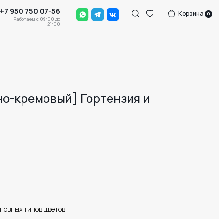
-56
Корзина
0
0 до
:00
но-кремовый] Гортензия и
сновных типов цветов