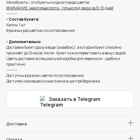
Монобукеты - это букеты из одного вида цветов
ВНИМАНИЕ: некоторые сорта - только под заказ за 8-10 дней
------------
- Состав букета:
Каллы: 1 шт
В разных расцветках по согласованию!
- Дополнительно:
Доставим букет сразу в воде (аквабокс), в котором букет спокойно
проживёт до 12 часов, после - букет нужно переставить в вазу с водой
Цветы доставим в специальной коробке для переноски - удобно и
практично
------------
Доступны в разных цветах по согласованию
Доступен самовывоз из магазина в центре Воронежа
Заказать в Telegram
Доставка
Оплата