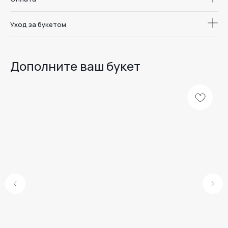
Уход за букетом
Дополните ваш букет
Доставка цветов
и букетов в
Дари. Радуйся.
Воронеже
Люби.
Меню
Каталог
Школа флористики
О студии
Отзывы
Доставка и оплата
Уход за букетом
Наши линейки
Розы
Комбо