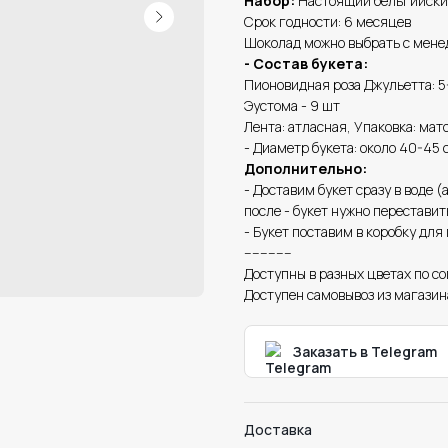
Набор:
Настоящий бельгийски
Срок годности: 6 месяцев
Шоколад можно выбрать с мене
- Состав букета:
Пионовидная роза Джульетта: 5
Эустома - 9 шт
Лента: атласная, Упаковка: мат
- Диаметр букета: около 40-45 
Дополнительно:
- Доставим букет сразу в воде (
после - букет нужно переставить
- Букет поставим в коробку для
------------
Доступны в разных цветах по с
Доступен самовывоз из магазин
Заказать в Telegram
Доставка