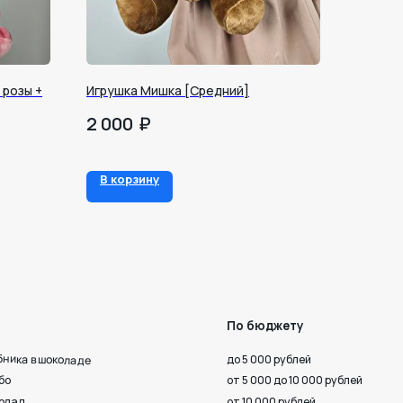
розы +
Игрушка Мишка [Средний]
₽
2 000
По бюджету
В корзину
до 5 000 рублей
от 5 000 до 10 000 рублей
от 10 000 рублей
 верности
Октября, 33