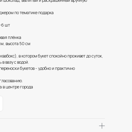
й шоколад, вылитый и раскрашенный вручную
джером по тематике подарка
-6 шт
овая плёнка
см, высота 50 см
аквабокс), в котором букет спокойно проживет до суток,
 в вазу с водой.
 переноски букетов - удобно и практично
огласованию.
а в центре города