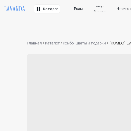
Вау-
Розы
Что-то необычн
Каталог
букеты
Главная
/
Каталог
/
Комбо: цветы и подарки
/
[КОМБО] Бу