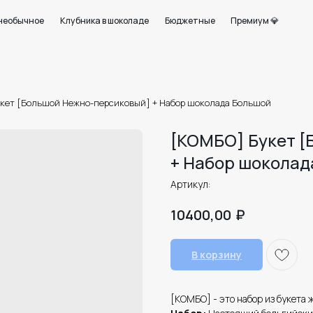
+7 950 750 07
ое
Клубника в шоколаде
Бюджетные
Премиум 💎
Работаем с 09:0
21
кет [Большой Нежно-персиковый] + Набор шоколада Большой
[КОМБО] Букет 
+ Набор шоколад
Артикул:
₽
10400,00
В корзину
[КОМБО] - это набор из букета