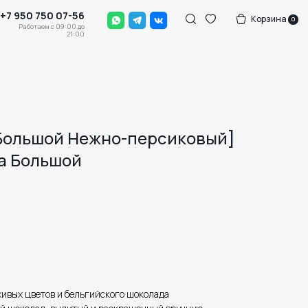
-56
Корзина
0
0 до
:00
[Большой Нежно-персиковый]
а Большой
 живых цветов и бельгийского шоколада