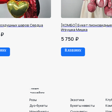
Воздушных шаров Сердца
[КОМБО] Букет пионовидные 
Игрушка Мишка
₽
₽
5 750
Наши
линейки
зину
В корзину
Клубника в шоколаде
Розы
Экзотика
Дуо-букеты
Букеты невесты
Комбо
Монобукеты
Сухоцветы
Шоколад
Круглые
Для мужчин
Шары и игрушки
Шляпные и корзины
На День матери
Премиум💎
Раскидистые
Акции💐
Готовые букеты
Пионы
Георгины
Ко Дню любви. семьи и
г. Воронеж, ул. 25 
+7 950 750 07-56
Работаем с 09:00 до 21:00
Вход с ул. Театральная