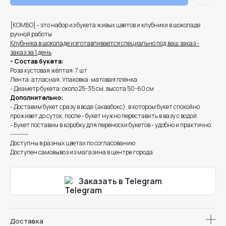
[КОМБО] - это набор из букета живых цветов и клубники в шоколаде
ручной работы
Клубника в шоколаде изготавливается специально под ваш заказ -
заказ за 1 день
- Состав букета:
Роза кустовая жёлтая: 7 шт
Лента: атласная, Упаковка: матовая плёнка
- Диаметр букета: около 25-35 см, высота 50-60 см
Дополнительно:
- Доставим букет сразу в воде (аквабокс), в котором букет спокойно
проживет до суток, после - букет нужно переставить в вазу с водой.
- Букет поставим в коробку для переноски букетов - удобно и практично
------------
Доступны в разных цветах по согласованию
Доступен самовывоз из магазина в центре города
Заказать в Telegram
Доставка