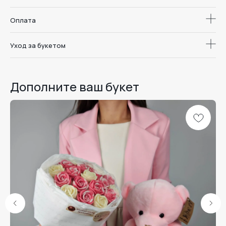
Оплата
Уход за букетом
Дополните ваш букет
Доставка цветов
и букетов в
Дари. Радуйся.
Воронеже
Люби.
Меню
Каталог
Школа флористики
О студии
Отзывы
Доставка и оплата
Уход за букетом
Наши линейки