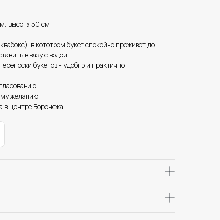
см, высота 50 см
аквабокс), в кототром букет спокойно проживет до
тавить в вазу с водой.
 переноски букетов - удобно и практично
огласованию
ему желанию
а в центре Воронежа