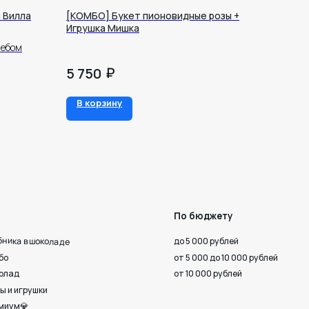
 Вилла
[КОМБО] Букет пионовидные розы +
Игрушка Мишка
небом
₽
5 750
По бюджету
В корзину
до 5 000 рублей
от 5 000 до 10 000 рублей
от 10 000 рублей
 верности
Октября, 33