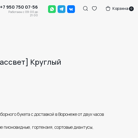
-56
Корзина
0
0 до
:00
рассвет] Круглый
орного букета с доставкой в Воронеже от двух часов
ые пионовидные, гортензия, сортовые диантусы,