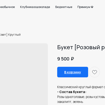
+7 950 750 07
ое
Клубника в шоколаде
Бюджетные
Премиум 💎
Работаем с 09:0
21
свет] Круглый
Букет [Розовый 
₽
9 500
В корзину
Классический круглый формат сб
- Состав букета:
Розы одноголовые, розы кустов
эвкалипт, зелень