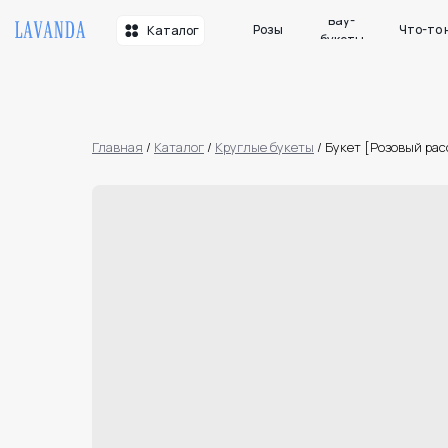
Вау-
Розы
Что-то необычн
Каталог
букеты
Главная
/
Каталог
/
Круглые букеты
/
Букет [Розовый рас