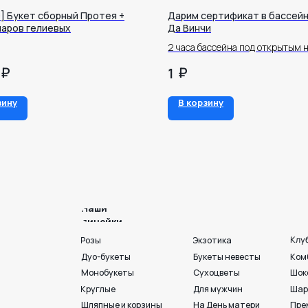
 Букет сборный Протея +
Дарим сертификат в бассейн
аров гелиевых
Да Винчи
2 часа бассейна под открытым 
₽
₽
1
Наши
линейки
зину
В корзину
Клубника в шоколаде
Розы
Экзотика
Дуо-букеты
Букеты невесты
Комбо
Монобукеты
Сухоцветы
Шоколад
Круглые
Для мужчин
Шары и игрушки
Шляпные и корзины
На День матери
Премиум💎
Раскидистые
Акции💐
Готовые букеты
Пионы
Георгины
Ко Дню любви. семьи и
г. Воронеж, ул. 25 
+7 950 750 07-56
Работаем с 09:00 до 21:00
Вход с ул. Театральная
Индивидуальный подбор
Разработка сайта