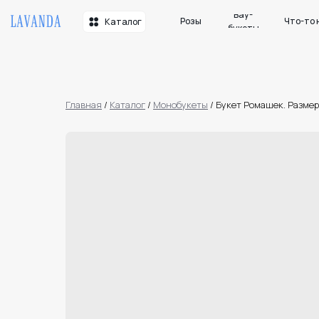
Вау-
Розы
Что-то необычн
Каталог
букеты
Главная
/
Каталог
/
Монобукеты
/
Букет Ромашек. Разме