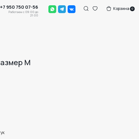
-56
Корзина
0
0 до
:00
Размер M
тук