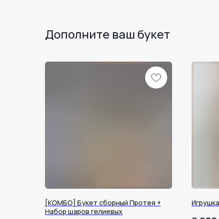
Дополните ваш букет
[КОМБО] Букет сборный Протея +
Игрушка
Набор шаров гелиевых