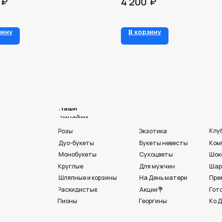
₽
₽
4 200
Наши
зину
В корзину
линейки
Клубника в шоколаде
Розы
Экзотика
Дуо-букеты
Букеты невесты
Комбо
Монобукеты
Сухоцветы
Шоколад
Круглые
Для мужчин
Шары и игрушки
Шляпные и корзины
На День матери
Премиум💎
Раскидистые
Акции💐
Готовые букеты
Пионы
Георгины
Ко Дню любви. семьи и
г. Воронеж, ул. 25 
+7 950 750 07-56
Работаем с 09:00 до 21:00
Вход с ул. Театральная
Индивидуальный подбор
Разработка сайта