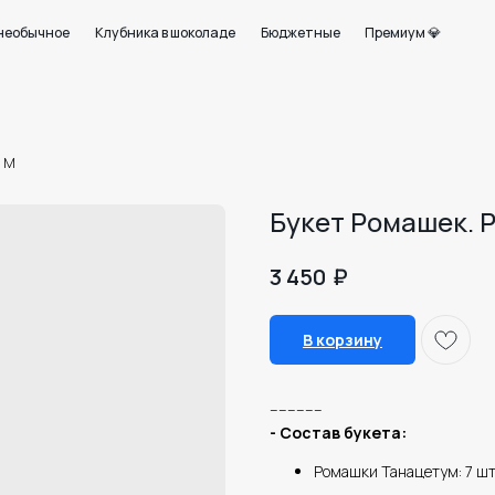
+7 950 750 07
ое
Клубника в шоколаде
Бюджетные
Премиум 💎
Работаем с 09:0
21
р M
Букет Ромашек. 
₽
3 450
В корзину
------------
- Состав букета:
Ромашки Танацетум: 7 ш