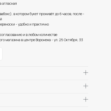
а атласная
вабокс), в котором букет проживёт до 6 часов, после -
ой
ереноски - удобно и практично
 согласованию и в любом количестве
го магазина в центре Воронежа - ул. 25 Октября, 33