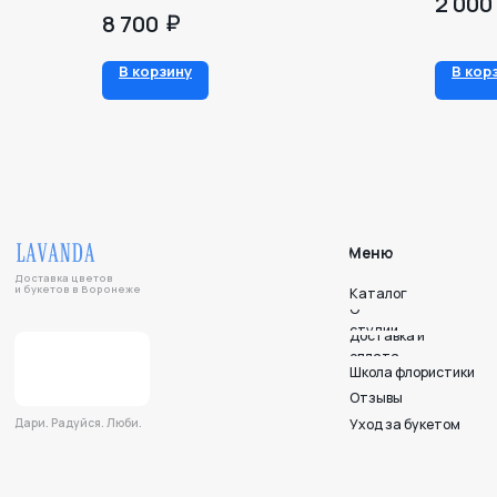
2 000
₽
8 700
Меню
В корзину
В кор
Доставка цветов
и букетов в Воронеже
Каталог
О
студии
Доставка и
оплата
Школа флористики
Отзывы
Уход за букетом
Дари. Радуйся. Люби.
Напишите нам — мы на связи!
Подписывайтесь на нас в соцсетях!
© 2012-2025 LAVANDA
Политика конфиденциальности