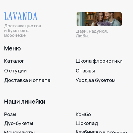
Раскидистые
На День матери
Экзотика
Акции💐
Букеты невесты
Премиум💎
Сухоцветы
Готовые букеты
Пионы
Ко Дню любви.
семьи и верности
Георгины
По бюджету
до 5 000 рублей
от 5 000 до 10 000 рублей
от 10 000 рублей
Напишите нам —
Подписывайтесь
мы на связи!
на нас в соцсетях!
+7 950 750 07-56
Работаем с 09:00 до 21:00