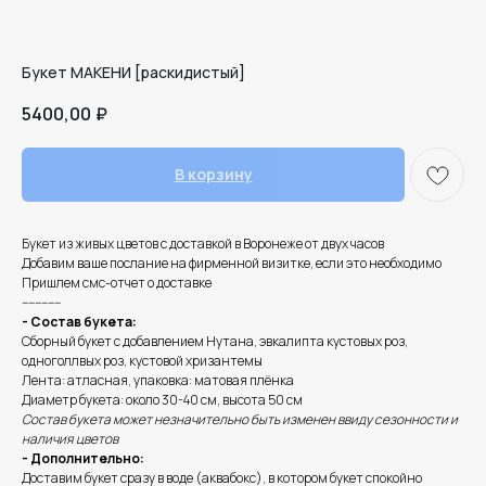
Букет МАКЕНИ [раскидистый]
5400,00
₽
В корзину
Букет из живых цветов с доставкой в Воронеже от двух часов
Добавим ваше послание на фирменной визитке, если это необходимо
Пришлем смс-отчет о доставке
------------
- Состав букета:
Сборный букет с добавлением Нутана, эвкалипта кустовых роз,
одноголлвых роз, кустовой хризантемы
Лента: атласная, упаковка: матовая плёнка
Диаметр букета: около 30-40 см, высота 50 см
Состав букета может незначительно быть изменен ввиду сезонности и
наличия цветов
- Дополнительно:
Доставим букет сразу в воде (аквабокс), в котором букет спокойно