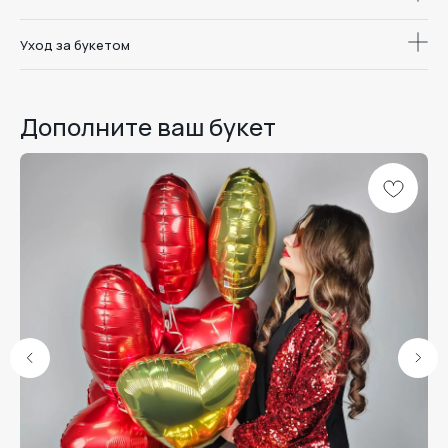
Уход за букетом
Дополните ваш букет
Доставка цветов
и букетов в
Дари. Радуйся.
Воронеже
Люби.
Меню
Каталог
Школа флористики
О студии
Отзывы
Доставка и оплата
Уход за букетом
Наши линейки
Розы
Комбо
Дуо-букеты
Шоколад