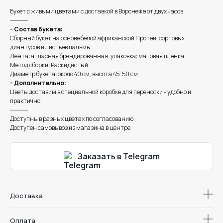
Букет с живыми цветами с доставкой в Воронеже от двух часов
------------
- Состав букета:
Сборный букет на основе белой африканской Протеи, сортовых
диантусов и листьев пальмы
Лента: атласная брендированная, упаковка: матовая пленка
Метод сборки: Раскидистый
Диаметр букета: около 40 см, высота 45-50 см
- Дополнительно:
Цветы доставим в специальной коробке для переноски - удобно и
практично
------------
Доступны в разных цветах по согласованию
Доступен самовывоз из магазина в центре
Заказать в Telegram
Доставка
Оплата