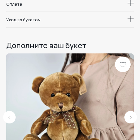
Оплата
Уход за букетом
Дополните ваш букет
Доставка цветов
и букетов в
Дари. Радуйся.
Воронеже
Люби.
Меню
Каталог
Школа флористики
О студии
Отзывы
Доставка и оплата
Уход за букетом
Наши линейки
Розы
Комбо
Дуо-букеты
Шоколад