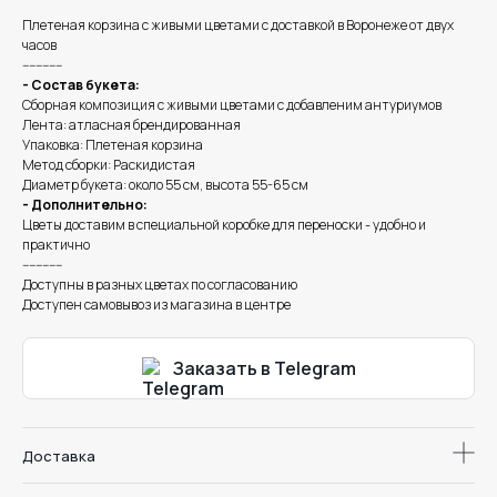
Плетеная корзина с живыми цветами с доставкой в Воронеже от двух
часов
------------
- Состав букета:
Сборная композиция с живыми цветами с добавленим антуриумов
Лента: атласная брендированная
Упаковка: Плетеная корзина
Метод сборки: Раскидистая
Диаметр букета: около 55 см, высота 55-65 см
- Дополнительно:
Цветы доставим в специальной коробке для переноски - удобно и
практично
------------
Доступны в разных цветах по согласованию
Доступен самовывоз из магазина в центре
Заказать в Telegram
Доставка