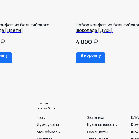
онфет из бельгийского
Набор конфет из бельгийско
да [Цветы]
шоколада [Духи]
₽
₽
4 000
Наши
линейки
зину
В корзину
Клубника в шоколаде
Розы
Экзотика
Дуо-букеты
Букеты невесты
Комбо
Монобукеты
Сухоцветы
Шоколад
Круглые
Для мужчин
Шары и игрушки
Шляпные и корзины
На День матери
Премиум💎
Раскидистые
Акции💐
Готовые букеты
Пионы
Георгины
Ко Дню любви. семьи и
г. Воронеж, ул. 25 
+7 950 750 07-56
Работаем с 09:00 до 21:00
Вход с ул. Театральная