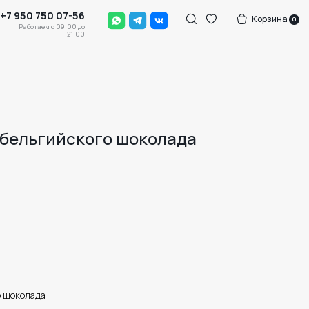
-56
Корзина
0
0 до
:00
 бельгийского шоколада
о шоколада