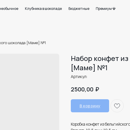
+7 950 750 07
ое
Клубника в шоколаде
Бюджетные
Премиум 💎
Работаем с 09:0
21
кого шоколада [Маме] №1
Набор конфет из
[Маме] №1
Артикул:
₽
2500,00
В корзину
Коробка конфет из бельгийског