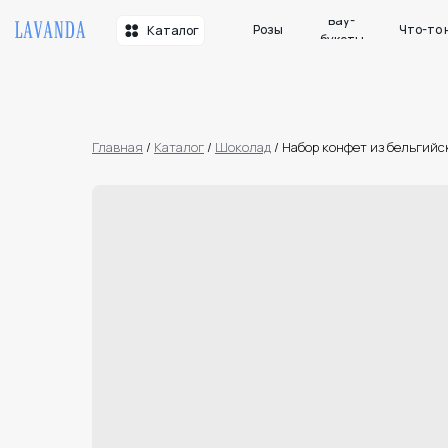
Вау-
Розы
Что-то необычн
Каталог
букеты
Главная
/
Каталог
/
Шоколад
/
Набор конфет из бельгийс